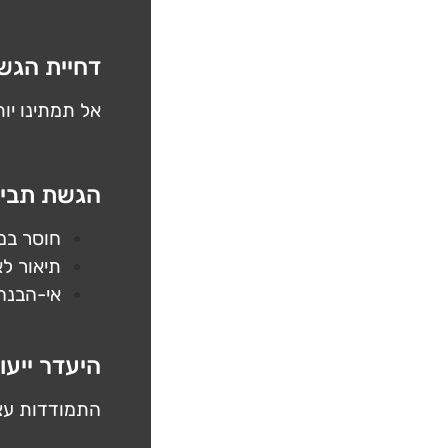
דחיית הגש
אל תמתינו יו
הגשת תביע
חוסר במס
תיאור ל
אי-הבנה
היעדר ייעו
התמודדות עצמ