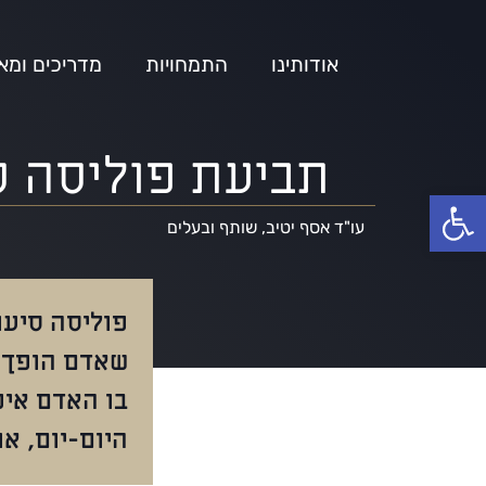
אודותינו
התמחויות
מדריכים ומא
תביעת פוליסה סי
פתח סרגל נגישות
עו"ד אסף יטיב, שותף ובעלים
פוליסה סיעו
שאדם הופך ל
בו האדם אינ
היום-יום, א