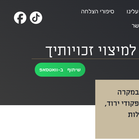
לינו
סיפורי הצלחה
שר
מיצוי זכויותיך
שיתוף ב-וואטסאפ
 במקרה
קודי ירוד,
לות