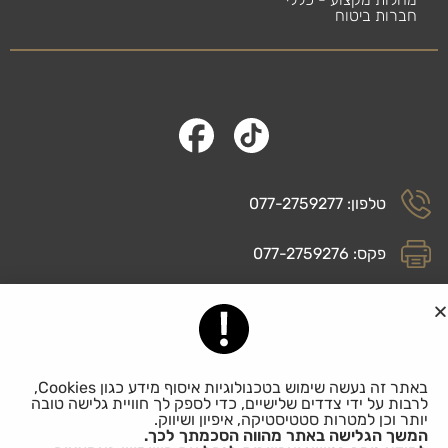
חברות ביטוח
טלפון: 077-2759277
פקס: 077-2759276
דוא”ל: fax@rly.co.il
רח׳ הרצל 30, ראשון לציון, 7528809
באתר זה נעשה שימוש בטכנולוגיות איסוף מידע כגון Cookies,
לרבות על ידי צדדים שלישיים, כדי לספק לך חוויית גלישה טובה
יותר וכן למטרות סטטיסטיקה, איפיון ושיווק.
המשך הגלישה באתר מהווה הסכמתך לכך.